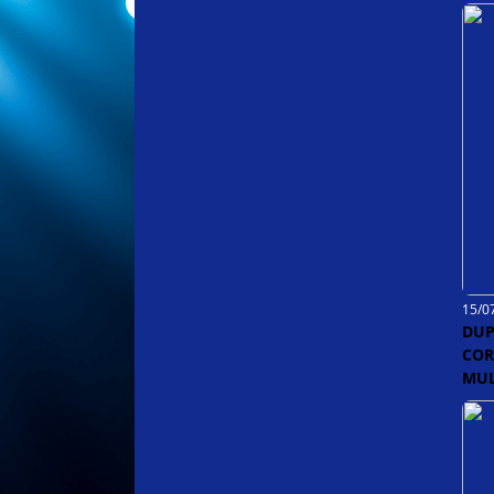
15/0
DUP
COR
MUL