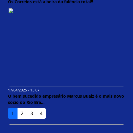
Os Correios está a beira da falência total!!
17/04/2025 • 15:07
O bem sucedido empresário Marcus Buaiz é o mais novo
sócio do Rio Bra...
1
2
3
4