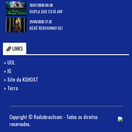
15/07/2025 00:30
DUPLA QUE ESTÁ ARRASANDO CORAÇÕES E ENCANTANDO MULTIDÕES!
21/05/2025 17:32
BEBÊ REBOURNO! DEPUTADA PROPÕE LEI QUE VAI BENEFICIAR PAIS DE BEBÊ REBOURN!!
LINKS
» UOL
» IG
» Site da KSHOST
» Terra
Copyright © Radiobrasilsom - Todos os direitos
reservados.